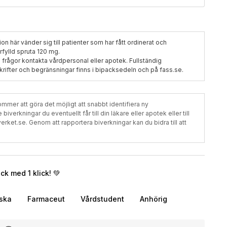
n här vänder sig till patienter som har fått ordinerat och
fylld spruta 120 mg.
d frågor kontakta vårdpersonal eller apotek. Fullständig
rifter och begränsningar finns i bipacksedeln och på fass.se.
mer att göra det möjligt att snabbt identifiera ny
verkningar du eventuellt får till din läkare eller apotek eller till
t.se. Genom att rapportera biverkningar kan du bidra till att
k med 1 klick! 💚
rska
Farmaceut
Vårdstudent
Anhörig