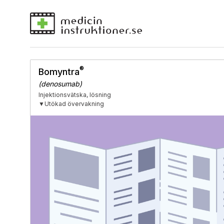
®
Bomyntra
(denosumab)
Injektionsvätska, lösning
▼Utökad övervakning