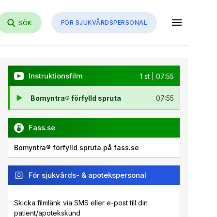
menu
FÖR SJUKVÅRDSPERSONAL
SÖK
Instruktionsfilm
1 st | 07:55
Bomyntra® förfylld spruta
07:55
Fass.se
Bomyntra® förfylld spruta på fass.se
För sjukvårds- & apotekspersonal
Skicka filmlänk via SMS eller e-post till din
patient/apotekskund