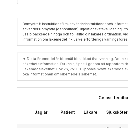
Bomyntra® instruktionsfilm, användarinstruktioner och informatio
använder Bomyntra (denosumab), Injektionsvätska, lösning i för
Läs bipacksedeln noga och följ alltid din läkares ordination. Vi
information om läkemedel inklusive erforderliga varningsföresk
▼ Detta läkemedel är föremål för utökad övervakning. Detta kom
säkerhetsinformation. Du kan hjälpa till genom att rapportera de bi
Läkemedelsverket, Box 26, 751 03 Uppsala, www.lakemedelsverke
öka informationen om läkemedels säkerhet.
Ge oss feedbac
Jag är:
Patient
Läkare
Sjuksköte