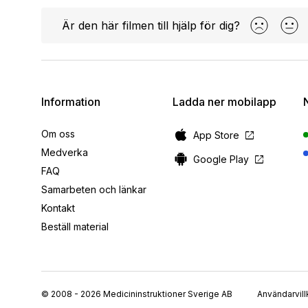
Är den här filmen till hjälp för dig?
Information
Ladda ner mobilapp
Om oss
open_in_new
App Store
Medverka
open_in_new
Google Play
FAQ
Samarbeten och länkar
Kontakt
Beställ material
© 2008 - 2026 Medicininstruktioner Sverige AB
Användarvill