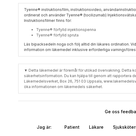
Tyenne® instruktionsfilm, instruktionsvideo, användarinstruktion
ordinerat och använder Tyenne® (tocilizumab) Injektionsvätska
Instruktionsfilmer finns för:
Tyenne® förfylld injektionspenna
Tyenne® förfylld spruta
Läs bipacksedeln noga och följ alltid din läkares ordination. Vi
information om läkemedel inklusive erforderliga varningsföresk
▼ Detta läkemedel är föremål för utökad övervakning. Detta kom
säkerhetsinformation. Du kan hjälpa till genom att rapportera de bi
Läkemedelsverket, Box 26, 751 03 Uppsala, www.lakemedelsverke
öka informationen om läkemedels säkerhet.
Ge oss feedbac
Jag är:
Patient
Läkare
Sjuksköte