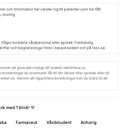
er och information här vänder sig till patienter som har fått
, lösning.
d frågor kontakta vårdpersonal eller apotek. Fullständig
rifter och begränsningar finns i bipacksedeln och på fass.se.
mer att göra det möjligt att snabbt identifiera ny
verkningar du eventuellt får till din läkare eller apotek eller till
t.se. Genom att rapportera biverkningar kan du bidra till att
k med 1 klick! 💚
rska
Farmaceut
Vårdstudent
Anhörig