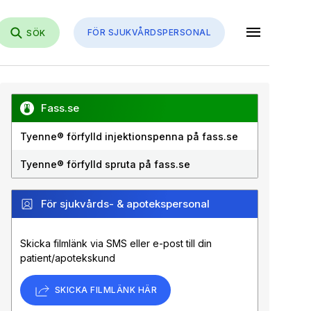
menu
FÖR SJUKVÅRDSPERSONAL
SÖK
Fass.se
Tyenne® förfylld injektionspenna på fass.se
Tyenne® förfylld spruta på fass.se
För sjukvårds- & apotekspersonal
Skicka filmlänk via SMS eller e-post till din
patient/apotekskund
SKICKA FILMLÄNK HÄR