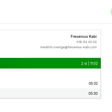
Fresenius Kabi
018-64 40 00
medinfo.sverige@fresenius-kabi.com
2 st | 11:02
05:32
05:30