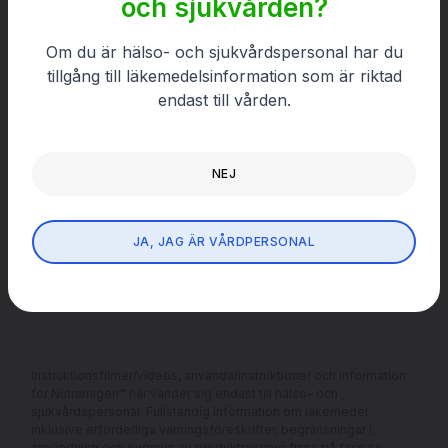
och sjukvården?
Recept Puramino
Fler recept – Puramino
Om du är hälso- och sjukvårdspersonal har du
tillgång till läkemedelsinformation som är riktad
Fler recept – Puramino Junior
endast till vården.
Produktbilder
Nutramigen 1 LGG
NEJ
Nutramigen 2 LGG
JA, JAG ÄR VÅRDPERSONAL
Puramino
Puramino Junior
Instruktionsfilmer/videos, användarinstruktioner och information
för Nutramigen™ här vänder sig endast till hälso- och
sjukvårdspersonal. Fullständig information om läkemedel
inklusive erforderliga varningsföreskrifter, begränsningar i
användning och översyn av produktresumé finns på fass.se.