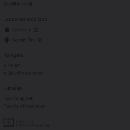
Beställ material
Ladda ner mobilapp
open_in_new
App Store
open_in_new
Google Play
Navigera
Patient
Sjukvårdspersonal
Kunskap
Tips för apotek
Tips för vårdpersonal