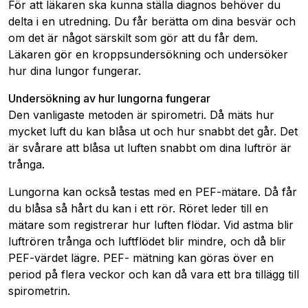
För att läkaren ska kunna ställa diagnos behöver du
delta i en utredning. Du får berätta om dina besvär och
om det är något särskilt som gör att du får dem.
Läkaren gör en kroppsundersökning och undersöker
hur dina lungor fungerar.
Undersökning av hur lungorna fungerar
Den vanligaste metoden är spirometri. Då mäts hur
mycket luft du kan blåsa ut och hur snabbt det går. Det
är svårare att blåsa ut luften snabbt om dina luftrör är
trånga.
Lungorna kan också testas med en PEF-mätare. Då får
du blåsa så hårt du kan i ett rör. Röret leder till en
mätare som registrerar hur luften flödar. Vid astma blir
luftrören trånga och luftflödet blir mindre, och då blir
PEF-värdet lägre. PEF- mätning kan göras över en
period på flera veckor och kan då vara ett bra tillägg till
spirometrin.