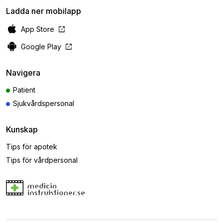
Ladda ner mobilapp
open_in_new
App Store
open_in_new
Google Play
Navigera
Patient
Sjukvårdspersonal
Kunskap
Tips för apotek
Tips för vårdpersonal