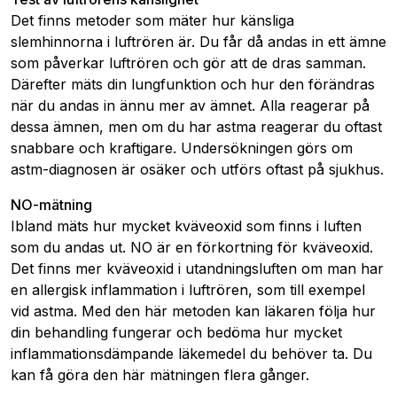
Det finns metoder som mäter hur känsliga
slemhinnorna i luftrören är. Du får då andas in ett ämne
som påverkar luftrören och gör att de dras samman.
Därefter mäts din lungfunktion och hur den förändras
när du andas in ännu mer av ämnet. Alla reagerar på
dessa ämnen, men om du har astma reagerar du oftast
snabbare och kraftigare. Undersökningen görs om
astm-diagnosen är osäker och utförs oftast på sjukhus.
NO-mätning
Ibland mäts hur mycket kväveoxid som finns i luften
som du andas ut. NO är en förkortning för kväveoxid.
Det finns mer kväveoxid i utandningsluften om man har
en allergisk inflammation i luftrören, som till exempel
vid astma. Med den här metoden kan läkaren följa hur
din behandling fungerar och bedöma hur mycket
inflammationsdämpande läkemedel du behöver ta. Du
kan få göra den här mätningen flera gånger.