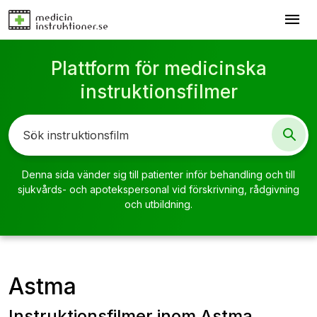
menu
Plattform för medicinska
instruktionsfilmer
Denna sida vänder sig till patienter inför behandling och till
sjukvårds- och apotekspersonal vid förskrivning, rådgivning
och utbildning.
Astma
Instruktionsfilmer inom Astma