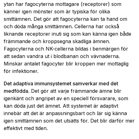
ytan har fagocyterna mottagare (receptorer) som
känner igen mönster som är typiska för olika
smittämnen. Det gör att fagocyterna kan ta hand om
och döda många smittämnen. Cellerna har också
liknande receptorer inuti sig som kan känna igen både
främmande och kroppsegna skadliga ämnen.
Fagocyterna och NK-cellerna bildas i benmärgen för
att sedan vandra ut i blodbanan och vävnaderna.
Minskar antalet fagocyter blir kroppen mer mottaglig
för infektioner.
Det adaptiva immunsystemet samverkar med det
medfödda.
Det gör att varje främmande ämne blir
igenkänt och angripet av en speciell försvarare, som
kan döda just det ämnet. Att systemet är adaptivt
innebär att det är anpassningsbart och lär sig känna
igen smittämnen som det utsätts för. Det blir därför mer
effektivt med tiden.