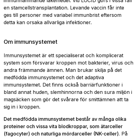
immunhämmande läkemedel. Vid LOCID görs i vissa fall
en stamcellstransplantation. Levande vaccin får inte
ges till personer med variabel immunbrist eftersom
detta kan orsaka allvarliga infektioner.
Om immunsystemet
Immunsystemet är ett specialiserat och komplicerat
system som försvarar kroppen mot bakterier, virus och
andra främmande ämnen. Man brukar skilja på det
medfödda immunsystemet och det adaptiva
immunsystemet. Det finns också barriärfunktioner i
bland annat huden, slemhinnorna och den sura miljön i
magsäcken som gör det svårare för smittämnen att ta
sig in i kroppen.
Det medfödda immunsystemet består av många olika
proteiner och vissa vita blodkroppar, som ätarceller
(fagocyter) och naturliga mördarceller (NK-celler).
På