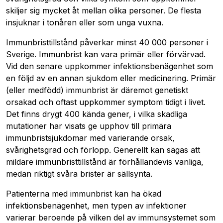
skiljer sig mycket åt mellan olika personer. De flesta
insjuknar i tonåren eller som unga vuxna.
Immunbristtillstånd påverkar minst 40 000 personer i
Sverige. Immunbrist kan vara primär eller förvärvad.
Vid den senare uppkommer infektionsbenägenhet som
en följd av en annan sjukdom eller medicinering. Primär
(eller medfödd) immunbrist är däremot genetiskt
orsakad och oftast uppkommer symptom tidigt i livet.
Det finns drygt 400 kända gener, i vilka skadliga
mutationer har visats ge upphov till primära
immunbristsjukdomar med varierande orsak,
svårighetsgrad och förlopp. Generellt kan sägas att
mildare immunbristtillstånd är förhållandevis vanliga,
medan riktigt svåra brister är sällsynta.
Patienterna med immunbrist kan ha ökad
infektionsbenägenhet, men typen av infektioner
varierar beroende på vilken del av immunsystemet som