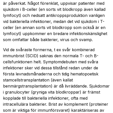
är påverkat. Något förenklat, uppvisar patienter med
sjukdom i B-celler (en sorts vit blodkropp även kallad
lymfocyt) och nedsatt antikroppsproduktion vanligen
vid bakteriella infektioner, medan det vid sjukdom i T-
celler (en annan sorts vit blodkropp som också är en
lymfocyt) uppkommer en bredare infektionskänslighet
som omfattar både bakterier, virus och svamp.
Vid de svåraste formerna, t ex svår kombinerad
immunbrist (SCID) saknas den normala T- och B-
cellsfunktionen helt. Symptomdebuten med svåra
infektioner sker vid dessa tillstånd redan under de
första levnadsmånaderna och tidig hematopoetisk
stamcellstransplantation (även kallat
benmärgstransplantation) är då livräddande. Sjukdomar
i granulocyter (gryniga vita blodkroppar) är främst
kopplade till bakteriella infektioner, ofta med
intracellulära bakterier. Brist av komplement (proteiner
som är viktiga för immunförsvaret) karaktäriseras av