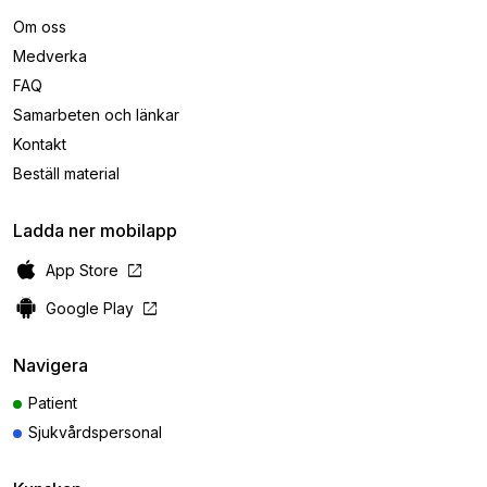
Om oss
Medverka
FAQ
Samarbeten och länkar
Kontakt
Beställ material
Ladda ner mobilapp
open_in_new
App Store
open_in_new
Google Play
Navigera
Patient
Sjukvårdspersonal