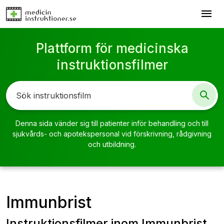
menu
Plattform för medicinska
instruktionsfilmer
Denna sida vänder sig till patienter inför behandling och till
sjukvårds- och apotekspersonal vid förskrivning, rådgivning
och utbildning.
Immunbrist
Instruktionsfilmer inom Immunbrist