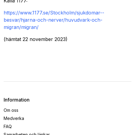
Källa 1177:
https://www.1177.se/Stockholm/sjukdomar--
besvar/hjarna-och-nerver/huvudvark-och-
migran/migran/
(hämtat 22 november 2023)
Information
Om oss
Medverka
FAQ
Samarbeten och länkar