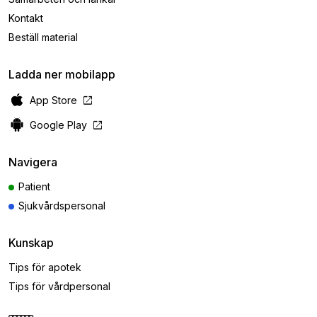
Kontakt
Beställ material
Ladda ner mobilapp
open_in_new
App Store
open_in_new
Google Play
Navigera
Patient
Sjukvårdspersonal
Kunskap
Tips för apotek
Tips för vårdpersonal