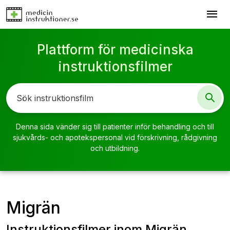
menu
Plattform för medicinska
instruktionsfilmer
Denna sida vänder sig till patienter inför behandling och till
sjukvårds- och apotekspersonal vid förskrivning, rådgivning
och utbildning.
Migrän
Instruktionsfilmer inom Migrän