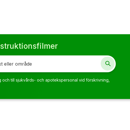
struktionsfilmer
g och till sjukvårds- och apotekspersonal vid förskrivning,