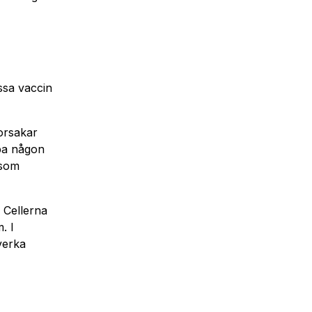
issa vaccin
 orsakar
apa någon
 som
. Cellerna
. I
verka