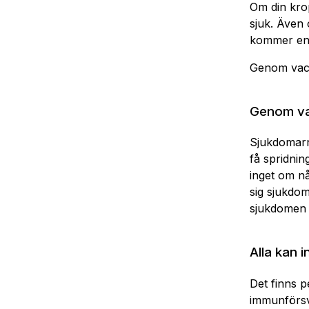
Om din kro
sjuk. Även 
kommer en d
Genom vacc
Genom va
Sjukdomarna
få spridnin
inget om nå
sig sjukdo
sjukdomen i
Alla kan i
Det finns p
immunförsva