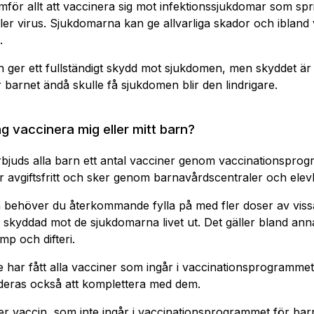
mför allt att vaccinera sig mot infektionssjukdomar som sp
ller virus. Sjukdomarna kan ge allvarliga skador och ibland
.
n ger ett fullständigt skydd mot sjukdomen, men skyddet är 
 barnet ändå skulle få sjukdomen blir den lindrigare.
ag vaccinera mig eller mitt barn?
rbjuds alla barn ett antal vacciner genom vaccinationspro
r avgiftsfritt och sker genom barnavårdscentraler och elev
behöver du återkommande fylla på med fler doser av viss
a skyddad mot de sjukdomarna livet ut. Det gäller bland ann
mp och difteri.
 har fått alla vacciner som ingår i vaccinationsprogrammet
ras också att komplettera med dem.
ler vaccin, som inte ingår i vaccinationsprogrammet för ba