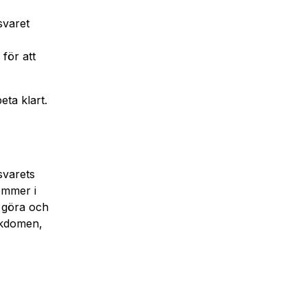
svaret
för att
ta klart.
svarets
ommer i
 göra och
jukdomen,