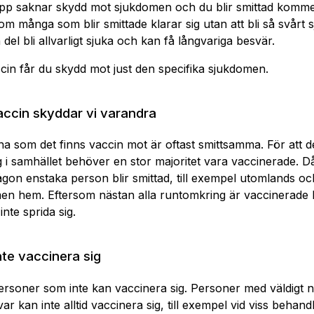
pp saknar skydd mot sjukdomen och du blir smittad kommer
om många som blir smittade klarar sig utan att bli så svårt s
el bli allvarligt sjuka och kan få långvariga besvär.
in får du skydd mot just den specifika sjukdomen.
ccin skyddar vi varandra
 som det finns vaccin mot är oftast smittsamma. För att de
g i samhället behöver en stor majoritet vara vaccinerade. D
gon enstaka person blir smittad, till exempel utomlands o
men hem. Eftersom nästan alla runtomkring är vaccinerade
nte sprida sig.
nte vaccinera sig
ersoner som inte kan vaccinera sig. Personer med väldigt n
r kan inte alltid vaccinera sig, till exempel vid viss behand