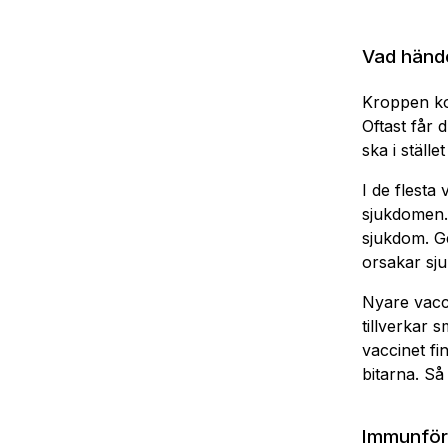
Vad hände
Kroppen ko
Oftast får 
ska i ställe
I de flesta
sjukdomen. 
sjukdom. Ge
orsakar sj
Nyare vacci
tillverkar 
vaccinet fi
bitarna. Så
Immunför