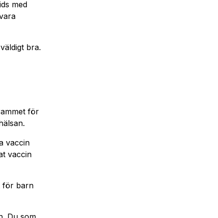
rids med
 vara
väldigt bra.
grammet för
hälsan.
a vaccin
at vaccin
 för barn
rn. Du som