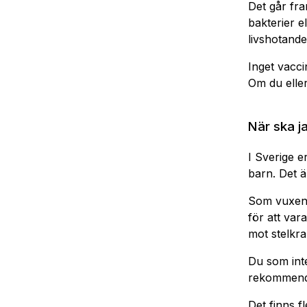
Det går fra
bakterier e
livshotande
Inget vacci
Om du eller
När ska j
I Sverige e
barn. Det ä
Som vuxen 
för att var
mot stelkra
Du som inte
rekommende
Det finns f