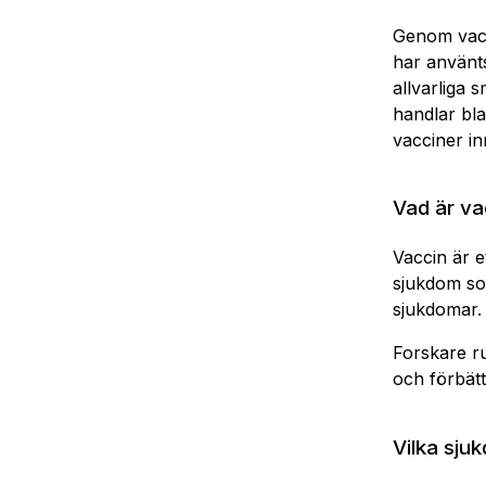
Genom vacc
har använts
allvarliga 
handlar bl
vacciner in
Vad är va
Vaccin är et
sjukdom som
sjukdomar.
Forskare ru
och förbätt
Vilka sj