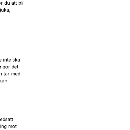
 du att bli
juka,
 inte ska
å gör det
ch tar med
 kan
edsatt
ling mot