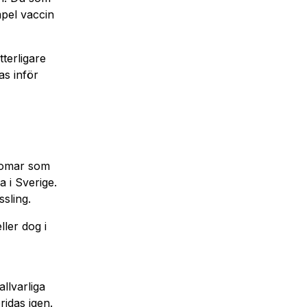
mpel vaccin
terligare
s inför
kdomar som
 i Sverige.
sling.
ler dog i
llvarliga
ridas igen.