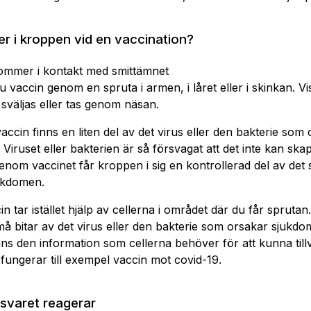
r i kroppen vid en vaccination?
mmer i kontakt med smittämnet
du vaccin genom en spruta i armen, i låret eller i skinkan. V
t sväljas eller tas genom näsan.
 vaccin finns en liten del av det virus eller den bakterie som
Viruset eller bakterien är så försvagat att det inte kan sk
nom vaccinet får kroppen i sig en kontrollerad del av det
ukdomen.
n tar istället hjälp av cellerna i området där du får sprutan
små bitar av det virus eller den bakterie som orsakar sjukdom
nns den information som cellerna behöver för att kunna till
 fungerar till exempel vaccin mot covid-19.
svaret reagerar