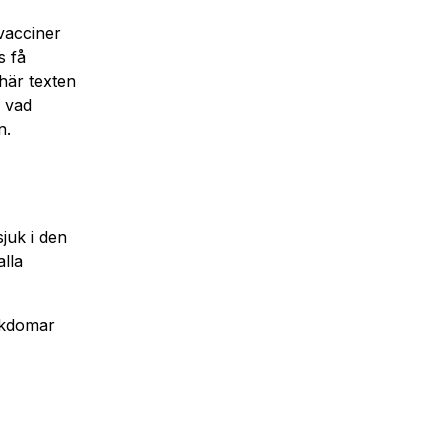
vacciner
s få
här texten
, vad
n.
sjuk i den
alla
jukdomar