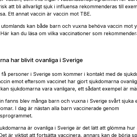
risk att bli allvarligt sjuk i influensa rekommenderas till exe
sa. Ett annat vaccin är vaccin mot TBE.
r utomlands kan både barn och vuxna behöva vaccin mot yt
 Här kan du läsa om vilka vaccinationer som rekommendera
na har blivit ovanliga i Sverige
et få personer i Sverige som kommer i kontakt med de sju
accin emot eftersom vaccinet har gjort sjukdomarna ovanliga
kan sjukdomarna vara vanligare, ett sådant exempel är mäs
n fanns blev många barn och vuxna i Sverige svårt sjuka el
domar. I dag är nästan alla barn vaccinerade genom
nsprogrammet.
ukdomarna är ovanliga i Sverige är det lätt att glömma hur a
 Det är viktigt att fortsätta vaccinera, annars kan de börja sp