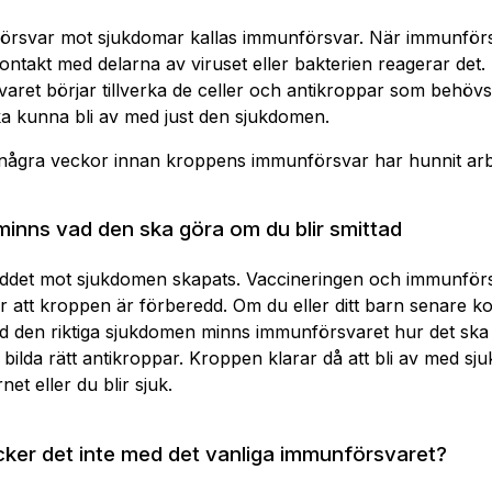
örsvar mot sjukdomar kallas immunförsvar. När immunför
ntakt med delarna av viruset eller bakterien reagerar det.
ret börjar tillverka de celler och antikroppar som behövs 
a kunna bli av med just den sjukdomen.
 några veckor innan kroppens immunförsvar har hunnit arbe
inns vad den ska göra om du blir smittad
ddet mot sjukdomen skapats. Vaccineringen och immunför
r att kroppen är förberedd. Om du eller ditt barn senare k
d den riktiga sjukdomen minns immunförsvaret hur det ska
bilda rätt antikroppar. Kroppen klarar då att bli av med s
net eller du blir sjuk.
cker det inte med det vanliga immunförsvaret?