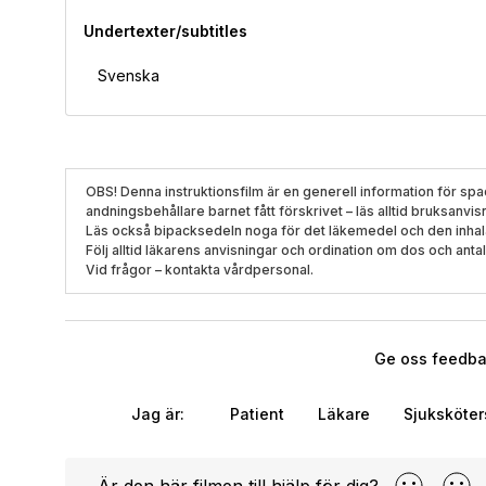
Undertexter/subtitles
Svenska
OBS! Denna instruktionsfilm är en generell information för sp
andningsbehållare barnet fått förskrivet – läs alltid bruksan
Läs också bipacksedeln noga för det läkemedel och den inhal
Följ alltid läkarens anvisningar och ordination om dos och antal
Vid frågor – kontakta vårdpersonal.
Ge oss feedbac
Jag är:
Patient
Läkare
Sjuksköte