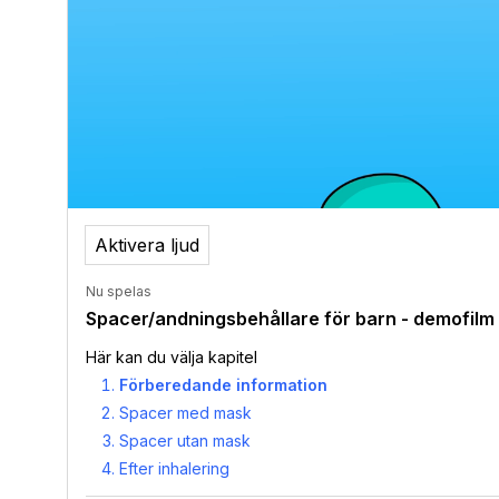
Aktivera ljud
Nu spelas
Spacer/andningsbehållare för barn - demofilm
Här kan du välja kapitel
Förberedande information
Spacer med mask
Spacer utan mask
Efter inhalering