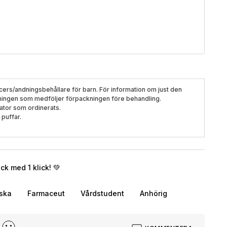
acers/andningsbehållare för barn. För information om just den
visningen som medföljer förpackningen före behandling.
ator som ordinerats.
 puffar.
k med 1 klick! 💚
rska
Farmaceut
Vårdstudent
Anhörig