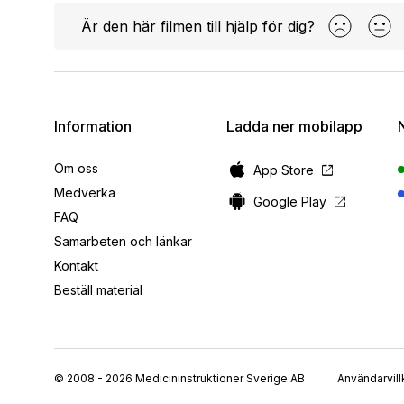
Är den här filmen till hjälp för dig?
Information
Ladda ner mobilapp
Om oss
open_in_new
App Store
Medverka
open_in_new
Google Play
FAQ
Samarbeten och länkar
Kontakt
Beställ material
© 2008 - 2026 Medicininstruktioner Sverige AB
Användarvill