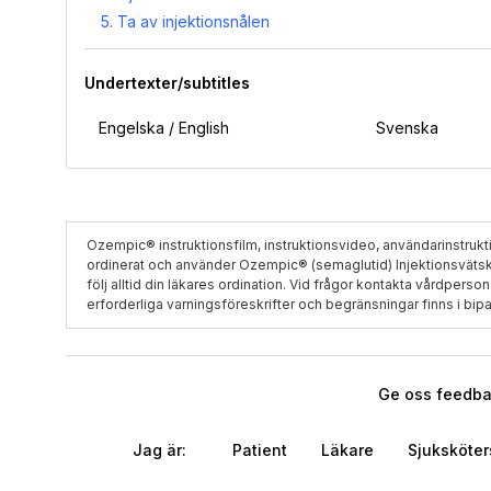
Ta av injektionsnålen
Undertexter/subtitles
Engelska / English
Svenska
Ozempic® instruktionsfilm, instruktionsvideo, användarinstruktio
ordinerat och använder Ozempic® (semaglutid) Injektionsvätska
följ alltid din läkares ordination. Vid frågor kontakta vårdpers
erforderliga varningsföreskrifter och begränsningar finns i bi
Ge oss feedbac
Jag är:
Patient
Läkare
Sjuksköte