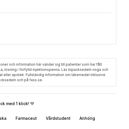
ner och information här vänder sig till patienter som har fått
, lösning i förfylld injektionspenna. Läs bipacksedeln noga och
onal eller apotek. Fullständig information om läkemedel inklusive
packsedeln och på fass.se.
k med 1 klick! 💚
rska
Farmaceut
Vårdstudent
Anhörig