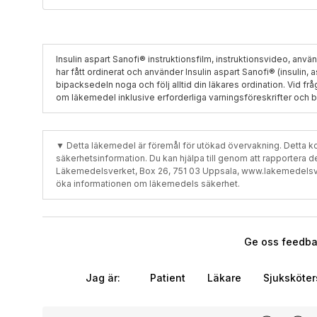
Insulin aspart Sanofi® instruktionsfilm, instruktionsvideo, använ
har fått ordinerat och använder Insulin aspart Sanofi® (insulin, a
bipacksedeln noga och följ alltid din läkares ordination. Vid fr
om läkemedel inklusive erforderliga varningsföreskrifter och 
▼ Detta läkemedel är föremål för utökad övervakning. Detta kom
säkerhetsinformation. Du kan hjälpa till genom att rapportera de bi
Läkemedelsverket, Box 26, 751 03 Uppsala, www.lakemedelsverke
öka informationen om läkemedels säkerhet.
Ge oss feedbac
Jag är:
Patient
Läkare
Sjuksköte