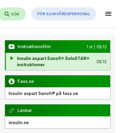
menu
FÖR SJUKVÅRDSPERSONAL
SÖK
Instruktionsfilm
1 st | 08:13
Insulin aspart Sanofi® SoloSTAR®
08:13
instruktioner
Fass.se
Insulin aspart Sanofi® på fass.se
Länkar
insulin.se