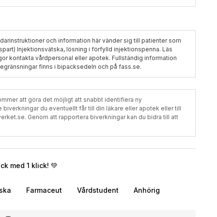
darinstruktioner och information här vänder sig till patienter som
spart) Injektionsvätska, lösning i förfylld injektionspenna. Läs
ågor kontakta vårdpersonal eller apotek. Fullständig information
begränsningar finns i bipacksedeln och på fass.se.
mer att göra det möjligt att snabbt identifiera ny
verkningar du eventuellt får till din läkare eller apotek eller till
t.se. Genom att rapportera biverkningar kan du bidra till att
k med 1 klick! 💚
rska
Farmaceut
Vårdstudent
Anhörig