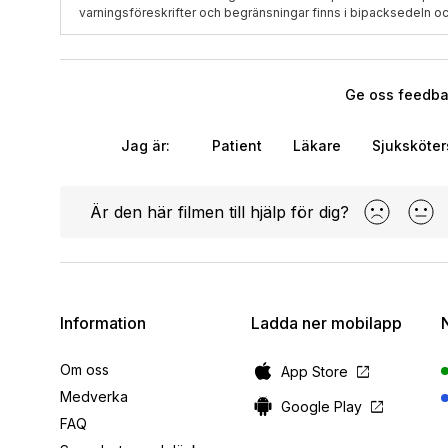
varningsföreskrifter och begränsningar finns i bipacksedeln oc
Ge oss feedbac
Jag är:
Patient
Läkare
Sjuksköte
Är den här filmen till hjälp för dig?
Information
Ladda ner mobilapp
Om oss
open_in_new
App Store
Medverka
open_in_new
Google Play
FAQ