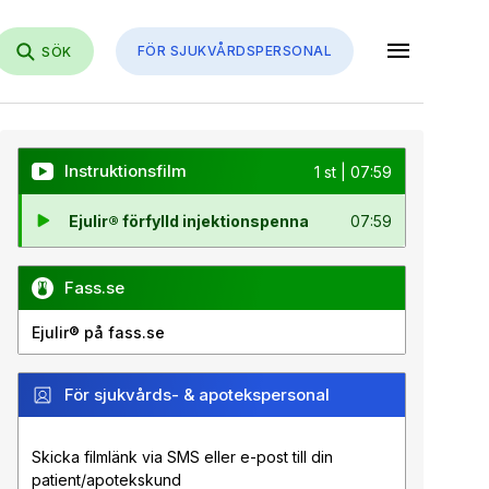
menu
FÖR SJUKVÅRDSPERSONAL
SÖK
Instruktionsfilm
1 st | 07:59
Ejulir® förfylld injektionspenna
07:59
Fass.se
Ejulir® på fass.se
För sjukvårds- & apotekspersonal
Skicka filmlänk via SMS eller e-post till din
patient/apotekskund